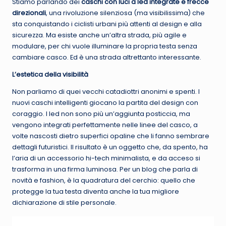
Stiamo parlando dei
caschi con luci a led integrate e frecce
direzionali
, una rivoluzione silenziosa (ma visibilissima) che
sta conquistando i ciclisti urbani più attenti al design e alla
sicurezza. Ma esiste anche un’altra strada, più agile e
modulare, per chi vuole illuminare la propria testa senza
cambiare casco. Ed è una strada altrettanto interessante.
L’estetica della visibilità
Non parliamo di quei vecchi catadiottri anonimi e spenti. I
nuovi caschi intelligenti giocano la partita del design con
coraggio. I led non sono più un’aggiunta posticcia, ma
vengono integrati perfettamente nelle linee del casco, a
volte nascosti dietro superfici opaline che li fanno sembrare
dettagli futuristici. Il risultato è un oggetto che, da spento, ha
l’aria di un accessorio hi-tech minimalista, e da acceso si
trasforma in una firma luminosa. Per un blog che parla di
novità e fashion, è la quadratura del cerchio: quello che
protegge la tua testa diventa anche la tua migliore
dichiarazione di stile personale.