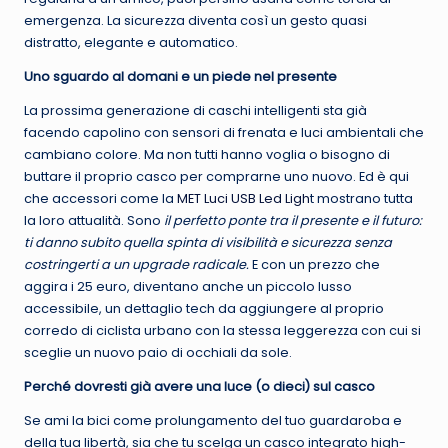
emergenza. La sicurezza diventa così un gesto quasi
distratto, elegante e automatico.
Uno sguardo al domani e un piede nel presente
La prossima generazione di caschi intelligenti sta già
facendo capolino con sensori di frenata e luci ambientali che
cambiano colore. Ma non tutti hanno voglia o bisogno di
buttare il proprio casco per comprarne uno nuovo. Ed è qui
che accessori come la
MET Luci USB Led Ligh
t mostrano tutta
la loro attualità. Sono
il perfetto ponte tra il presente e il futuro:
ti danno subito quella spinta di visibilità e sicurezza senza
costringerti a un upgrade radicale.
E con un prezzo che
aggira i 25 euro, diventano anche un piccolo lusso
accessibile, un dettaglio tech da aggiungere al proprio
corredo di ciclista urbano con la stessa leggerezza con cui si
sceglie un nuovo paio di occhiali da sole.
Perché dovresti già avere una luce (o dieci) sul casco
Se ami la bici come prolungamento del tuo guardaroba e
della tua libertà, sia che tu scelga un casco integrato high-