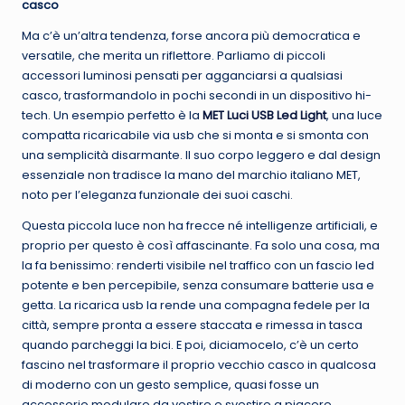
casco
Ma c’è un’altra tendenza, forse ancora più democratica e
versatile, che merita un riflettore. Parliamo di piccoli
accessori luminosi pensati per agganciarsi a qualsiasi
casco, trasformandolo in pochi secondi in un dispositivo hi-
tech. Un esempio perfetto è la
MET Luci USB Led Light
, una luce
compatta ricaricabile via usb che si monta e si smonta con
una semplicità disarmante. Il suo corpo leggero e dal design
essenziale non tradisce la mano del marchio italiano MET,
noto per l’eleganza funzionale dei suoi caschi.
Questa piccola luce non ha frecce né intelligenze artificiali, e
proprio per questo è così affascinante. Fa solo una cosa, ma
la fa benissimo: renderti visibile nel traffico con un fascio led
potente e ben percepibile, senza consumare batterie usa e
getta. La ricarica usb la rende una compagna fedele per la
città, sempre pronta a essere staccata e rimessa in tasca
quando parcheggi la bici. E poi, diciamocelo, c’è un certo
fascino nel trasformare il proprio vecchio casco in qualcosa
di moderno con un gesto semplice, quasi fosse un
accessorio modulare da vestire e svestire a piacere.