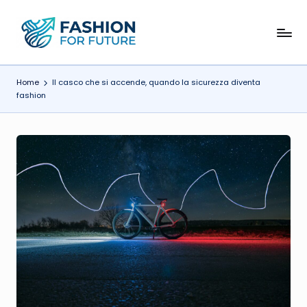
Skip
F
to
content
a
Home
Il casco che si accende, quando la sicurezza diventa
s
fashion
h
i
o
n
f
o
r
F
u