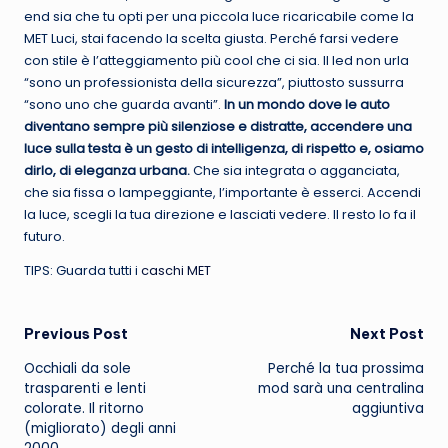
end sia che tu opti per una piccola luce ricaricabile come la
MET Luci, stai facendo la scelta giusta. Perché farsi vedere
con stile è l’atteggiamento più cool che ci sia. Il led non urla
“sono un professionista della sicurezza”, piuttosto sussurra
“sono uno che guarda avanti”.
In un mondo dove le auto
diventano sempre più silenziose e distratte, accendere una
luce sulla testa è un gesto di intelligenza, di rispetto e, osiamo
dirlo, di eleganza urbana.
Che sia integrata o agganciata,
che sia fissa o lampeggiante, l’importante è esserci. Accendi
la luce, scegli la tua direzione e lasciati vedere. Il resto lo fa il
futuro.
TIPS: Guarda tutti i
caschi MET
Post
Previous Post
Next Post
Occhiali da sole
Perché la tua prossima
navigation
trasparenti e lenti
mod sarà una centralina
colorate. Il ritorno
aggiuntiva
(migliorato) degli anni