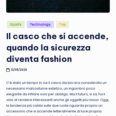
t
u
r
Posted
Sports
Technology
Top
e
in
Il casco che si accende,
quando la sicurezza
diventa fashion
12/05/2026
C’è stato un tempo in cui il casco da bici era considerato un
necessario malcostume estetico, un ingombro poco
elegante da infilare solo per obbligo. Ma il futuro, si sa, ha il
vizio di rendere interessanti anche gli oggetti più noiosi. Oggi,
la tendenza più calda sulle due ruote riguarda proprio un
accessorio che si accende letteralmente di luce propria.