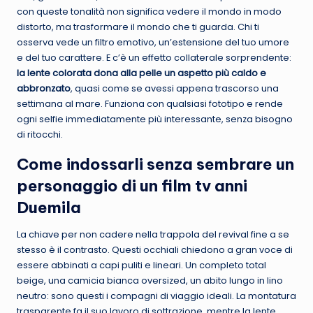
con queste tonalità non significa vedere il mondo in modo
distorto, ma trasformare il mondo che ti guarda. Chi ti
osserva vede un filtro emotivo, un’estensione del tuo umore
e del tuo carattere. E c’è un effetto collaterale sorprendente:
la lente colorata dona alla pelle un aspetto più caldo e
abbronzato
, quasi come se avessi appena trascorso una
settimana al mare. Funziona con qualsiasi fototipo e rende
ogni selfie immediatamente più interessante, senza bisogno
di ritocchi.
Come indossarli senza sembrare un
personaggio di un film tv anni
Duemila
La chiave per non cadere nella trappola del revival fine a se
stesso è il contrasto. Questi occhiali chiedono a gran voce di
essere abbinati a capi puliti e lineari. Un completo total
beige, una camicia bianca oversized, un abito lungo in lino
neutro: sono questi i compagni di viaggio ideali. La montatura
trasparente fa il suo lavoro di sottrazione, mentre la lente