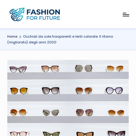
Skip
F
to
content
a
Home
Occhiali da sole trasparenti e lenti colorate. Il ritorno
s
(migliorato) degli anni 2000
h
i
o
n
f
o
r
F
u