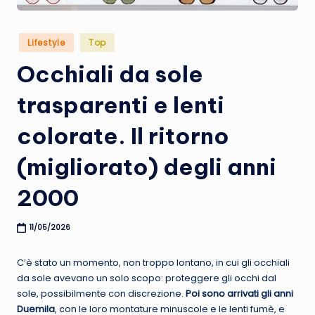
t
u
Posted
Lifestyle
Top
r
in
Occhiali da sole
e
trasparenti e lenti
colorate. Il ritorno
(migliorato) degli anni
2000
11/05/2026
C’è stato un momento, non troppo lontano, in cui gli occhiali
da sole avevano un solo scopo: proteggere gli occhi dal
sole, possibilmente con discrezione.
Poi sono arrivati gli anni
Duemila
, con le loro montature minuscole e le lenti fumè, e