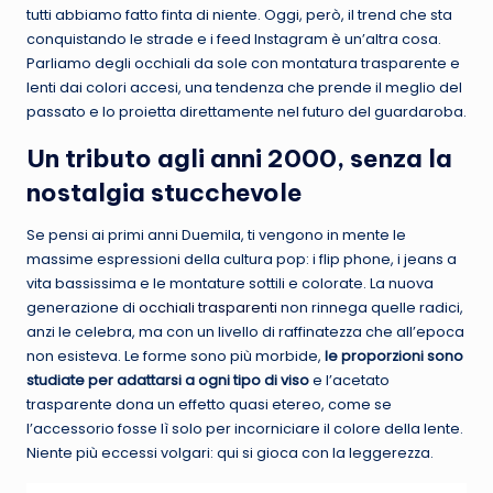
tutti abbiamo fatto finta di niente. Oggi, però, il trend che sta
conquistando le strade e i feed Instagram è un’altra cosa.
Parliamo degli occhiali da sole con montatura trasparente e
lenti dai colori accesi, una tendenza che prende il meglio del
passato e lo proietta direttamente nel futuro del guardaroba.
Un tributo agli anni 2000, senza la
nostalgia stucchevole
Se pensi ai primi anni Duemila, ti vengono in mente le
massime espressioni della cultura pop: i flip phone, i jeans a
vita bassissima e le montature sottili e colorate. La nuova
generazione di
occhiali trasparenti
non rinnega quelle radici,
anzi le celebra, ma con un livello di raffinatezza che all’epoca
non esisteva. Le forme sono più morbide,
le proporzioni sono
studiate per adattarsi a ogni tipo di viso
e l’acetato
trasparente dona un effetto quasi etereo, come se
l’accessorio fosse lì solo per incorniciare il colore della lente.
Niente più eccessi volgari: qui si gioca con la leggerezza.