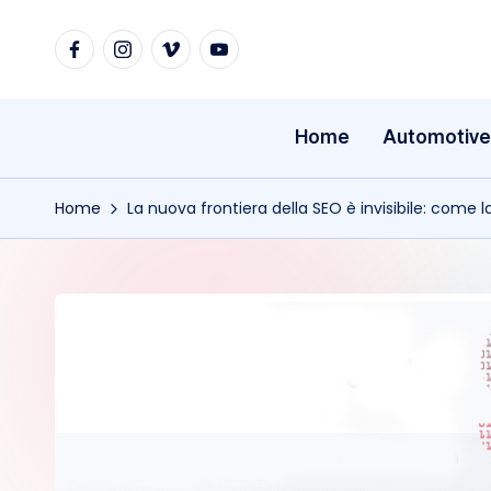
Facebook
Instagram
vimeo
Youtube
Skip
to
content
Home
Automotive
Home
La nuova frontiera della SEO è invisibile: come