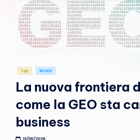
Posted
Top
World
in
La nuova frontiera d
come la GEO sta ca
business
13/05/2026