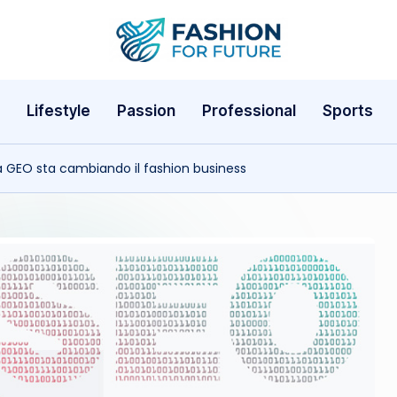
F
a
Lifestyle
Passion
Professional
Sports
s
h
 la GEO sta cambiando il fashion business
i
o
n
f
o
r