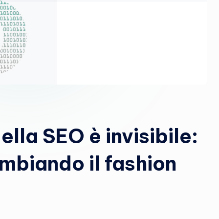
F
u
t
u
r
e
ella SEO è invisibile:
mbiando il fashion